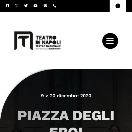
Salta
Toggle
al
Naviga
Amministrazione
contenuto
Trasparente
Archivio
Press
9 > 20 dicembre 2020
PIAZZA DEGLI