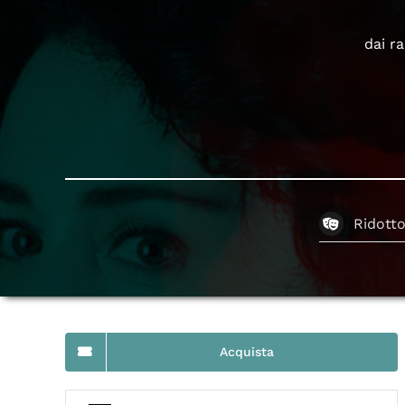
dai r
Ridott
Acquista