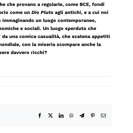
iche che provano a regolarle, come BCE, fondi
roprio come un
Dio Pluto
agli antichi, e a cui noi
tiamo immaginando un luogo contemporaneo,
conomiche e sociali. Un luogo sperduto che
da una comica casualità, che scatena appetiti
 mondiale, con la miseria scompare anche la
ssere davvero ricchi?
Facebook
X
LinkedIn
WhatsApp
Telegram
Pinterest
Email