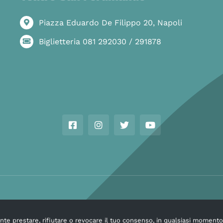
Piazza Eduardo De Filippo 20, Napoli
Biglietteria 081 292030 / 291878
Copyright © Ass. Teatro Stabile della Città di Napoli 2026
mente prestare, rifiutare o revocare il tuo consenso, in qualsiasi moment