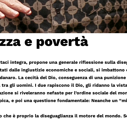
ezza e povertà
aci integra, propone una generale riflessione sulla dise
itati dalle ingiustizie economiche e sociali, si imbatton
l danaro. La cecità del Dio, conseguenza di una punizione 
tra gli uomini. I due rapiscono il Dio, gli ridanno la vis
azione si riveleranno nefaste per l’ordine sociale del m
pica, e poi una questione fondamentale: Neanche un “mi
o che è proprio la diseguaglianza il motore del mondo. Se