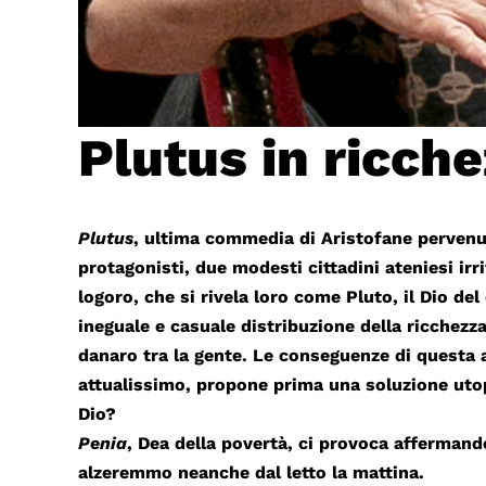
Plutus in ricch
Plutus
, ultima commedia di Aristofane pervenut
protagonisti, due modesti cittadini ateniesi irr
logoro, che si rivela loro come Pluto, il Dio de
ineguale e casuale distribuzione della ricchezza 
danaro tra la gente. Le conseguenze di questa 
attualissimo, propone prima una soluzione uto
Dio?
Penia
, Dea della povertà, ci provoca affermand
alzeremmo neanche dal letto la mattina.