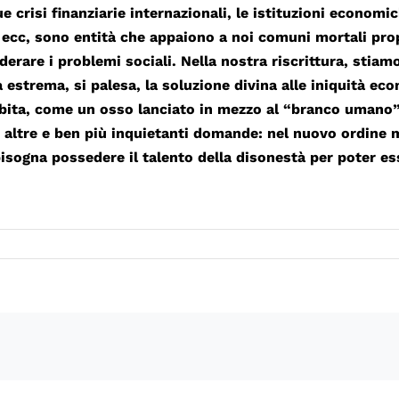
ue crisi finanziarie internazionali, le istituzioni econom
ze ecc, sono entità che appaiono a noi comuni mortali p
iderare i problemi sociali. Nella nostra riscrittura, s
tà estrema, si palesa, la soluzione divina alle iniquità e
ita, come un osso lanciato in mezzo al “branco umano” 
ne, altre e ben più inquietanti domande: nel nuovo ordine
bisogna possedere il talento della disonestà per poter e