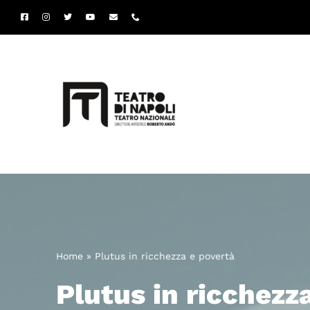
Salta
al
contenuto
Home
»
Plutus in ricchezza e povertà
Plutus in ricchezz