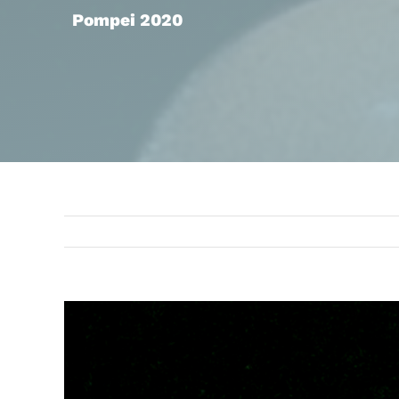
Pompei 2020
Ingrandisci
immagine