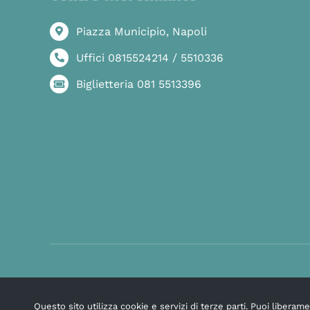
Piazza Municipio, Napoli
Uffici 0815524214 / 5510336
Biglietteria 081 5513396
Questo sito utilizza cookie e servizi di terze parti. Puoi libera