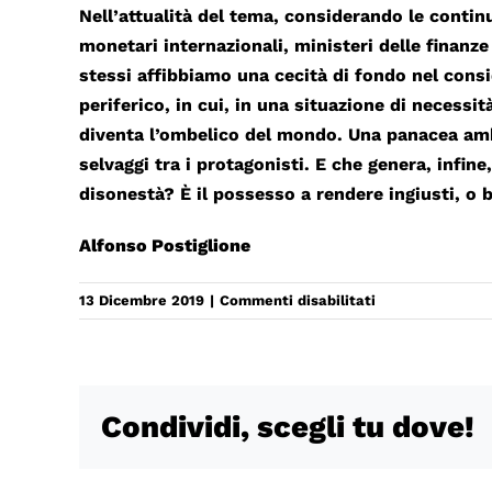
Nell’attualità del tema, considerando le contin
monetari internazionali, ministeri delle finan
stessi affibbiamo una cecità di fondo nel cons
periferico, in cui, in una situazione di necessi
diventa l’ombelico del mondo. Una panacea amb
selvaggi tra i protagonisti. E che genera, infi
disonestà? È il possesso a rendere ingiusti, o 
Alfonso Postiglione
su
13 Dicembre 2019
|
Commenti disabilitati
Plutus
in
ricchezza
e
Condividi, scegli tu dove!
povertà