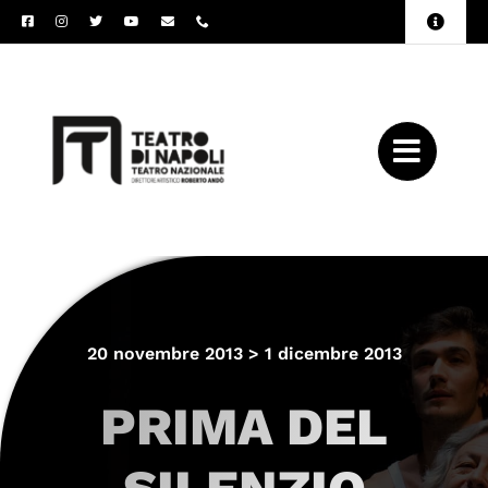
Salta
Toggle
al
Naviga
Amministrazione
contenuto
Trasparente
Archivio
Press
20 novembre 2013 > 1 dicembre 2013
PRIMA DEL