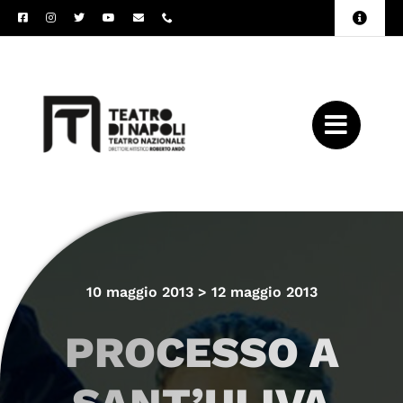
Salta
Toggle
al
Naviga
Amministrazione
contenuto
Trasparente
Archivio
Press
10 maggio 2013 > 12 maggio 2013
PROCESSO A