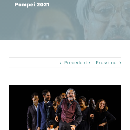
Pompei 2021
Precedente
Prossimo
Ingrandisci
immagine