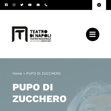
Salta
Toggle
al
Naviga
Amministrazione
contenuto
Trasparente
Archivio
Press
Home
»
PUPO DI ZUCCHERO
PUPO DI
ZUCCHERO