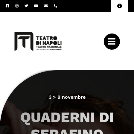
Salta
Toggle
al
Naviga
Amministrazione
contenuto
Trasparente
Archivio
Press
3 > 8 novembre
QUADERNI DI