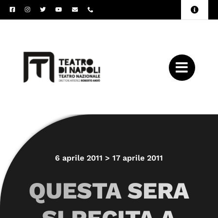
Salta
Toggle
al
Naviga
Amministrazione
contenuto
Trasparente
Archivio
Press
6 aprile 2011 > 17 aprile 2011
QUESTA SERA