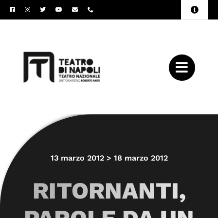
Salta
Toggle
al
Naviga
Amministrazione
contenuto
Trasparente
Archivio
Press
13 marzo 2012 > 18 marzo 2012
RITORNANTI,