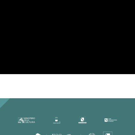
Per la tua privacy YouTube necessita di
una tua approvazione prima di essere
caricato. Per maggiori informazioni
consulta la nostra
Privacy Policy
.
Ho letto la Privacy Policy ed
accetto