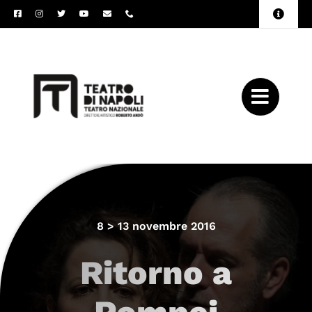
Salta
Toggle
al
Naviga
Amministrazione
contenuto
Trasparente
Archivio
Press
8 > 13 novembre 2016
Ritorno a