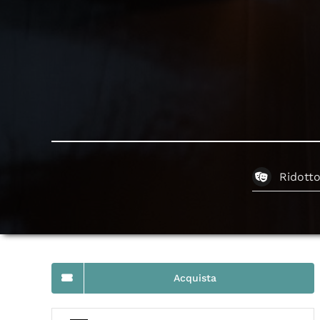
Ridott
Acquista