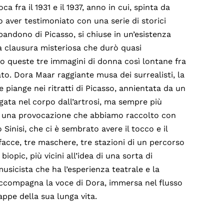
a fra il 1931 e il 1937, anno in cui, spinta da
o aver testimoniato con una serie di storici
bandono di Picasso, si chiuse in un’esistenza
na clausura misteriosa che durò quasi
o queste tre immagini di donna così lontane fra
to. Dora Maar raggiante musa dei surrealisti, la
 piange nei ritratti di Picasso, annientata da un
gata nel corpo dall’artrosi, ma sempre più
ato una provocazione che abbiamo raccolto con
 Sinisi, che ci è sembrato avere il tocco e il
 facce, tre maschere, tre stazioni di un percorso
iopic, più vicini all’idea di una sorta di
sicista che ha l’esperienza teatrale e la
– accompagna la voce di Dora, immersa nel flusso
appe della sua lunga vita.