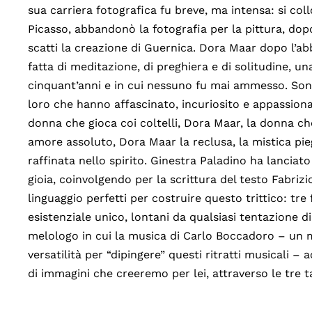
sua carriera fotografica fu breve, ma intensa: si colloc
Picasso, abbandonò la fotografia per la pittura, dop
scatti la creazione di Guernica. Dora Maar dopo l’ab
fatta di meditazione, di preghiera e di solitudine, u
cinquant’anni e in cui nessuno fu mai ammesso. Son
loro che hanno affascinato, incuriosito e appassiona
donna che gioca coi coltelli, Dora Maar, la donna che
amore assoluto, Dora Maar la reclusa, la mistica pie
raffinata nello spirito. Ginestra Paladino ha lanci
gioia, coinvolgendo per la scrittura del testo Fabrizio
linguaggio perfetti per costruire questo trittico: tre
esistenziale unico, lontani da qualsiasi tentazione di b
melologo in cui la musica di Carlo Boccadoro – un mu
versatilità per “dipingere” questi ritratti musicali 
di immagini che creeremo per lei, attraverso le tre t