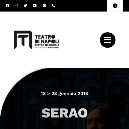
Salta
Toggle
al
Naviga
Amministrazione
contenuto
Trasparente
Archivio
Press
18 > 28 gennaio 2018
SERAO