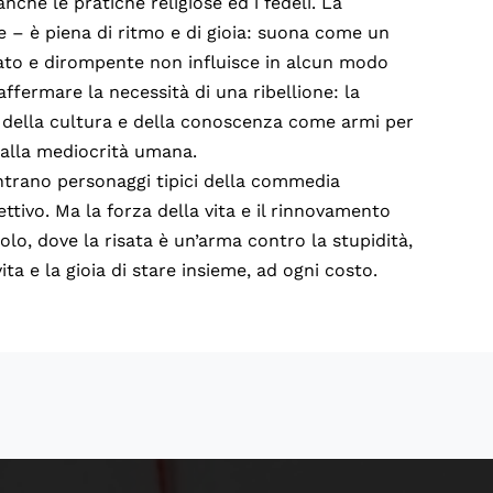
nche le pratiche religiose ed i fedeli. La
le – è piena di ritmo e di gioia: suona come un
iato e dirompente non influisce in alcun modo
 affermare la necessità di una ribellione: la
ne della cultura e della conoscenza come armi per
 alla mediocrità umana.
ontrano personaggi tipici della commedia
ettivo. Ma la forza della vita e il rinnovamento
olo, dove la risata è un’arma contro la stupidità,
ta e la gioia di stare insieme, ad ogni costo.