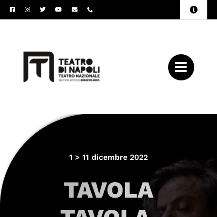
Salta
Toggle
al
Naviga
Amministrazione
contenuto
Trasparente
Archivio
Press
1 > 11 dicembre 2022
TAVOLA