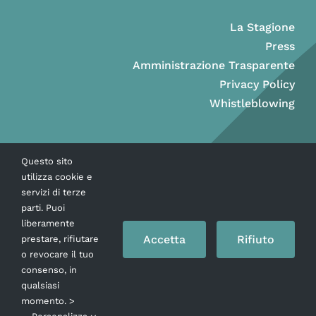
La Stagione
Press
Amministrazione Trasparente
Privacy Policy
Whistleblowing
Questo sito
utilizza cookie e
servizi di terze
parti. Puoi
liberamente
Accetta
Rifiuto
prestare, rifiutare
o revocare il tuo
consenso, in
Copyright © Ass. Teatro Stabile della Città di Napoli 2026
qualsiasi
momento. >