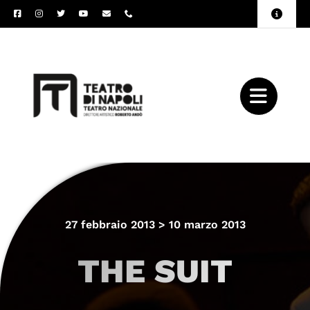
Salta
Toggle
al
Naviga
Amministrazione
contenuto
Trasparente
Archivio
Press
27 febbraio 2013 > 10 marzo 2013
THE SUIT