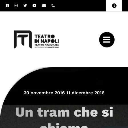
Salta
Toggle
al
Naviga
Amministrazione
contenuto
Trasparente
Archivio
Press
30 novembre 2016 11 dicembre 2016
Un tram che si