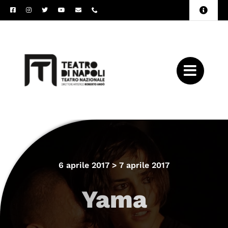
Salta
Toggle
al
Naviga
Amministrazione
contenuto
Trasparente
Archivio
Press
6 aprile 2017 > 7 aprile 2017
Yama