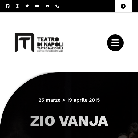
Salta
Toggle
al
Naviga
Amministrazione
contenuto
Trasparente
Archivio
Press
25 marzo > 19 aprile 2015
ZIO VANJA