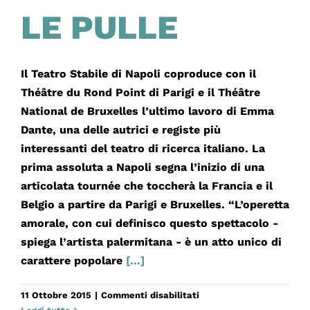
LE PULLE
Il Teatro Stabile di Napoli coproduce con il
Théâtre du Rond Point di Parigi e il Théâtre
National de Bruxelles l’ultimo lavoro di Emma
Dante, una delle autrici e registe più
interessanti del teatro di ricerca italiano. La
prima assoluta a Napoli segna l’inizio di una
articolata tournée che toccherà la Francia e il
Belgio a partire da Parigi e Bruxelles. “L’operetta
amorale, con cui definisco questo spettacolo -
spiega l’artista palermitana - è un atto unico di
carattere popolare
[...]
su
11 Ottobre 2015
|
Commenti disabilitati
LE