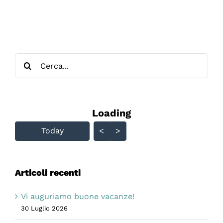
GUERRA
Cerca
per:
Loading - current view is
Loading
Skip Calendar
Today
<
>
Articoli recenti
Vi auguriamo buone vacanze!
30 Luglio 2026