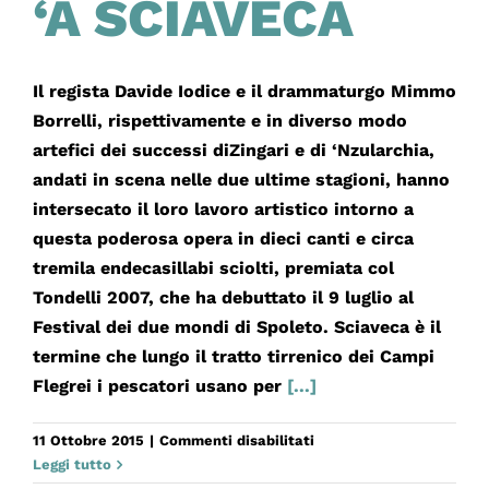
‘A SCIAVECA
Il regista Davide Iodice e il drammaturgo Mimmo
Borrelli, rispettivamente e in diverso modo
artefici dei successi diZingari e di ‘Nzularchia,
andati in scena nelle due ultime stagioni, hanno
intersecato il loro lavoro artistico intorno a
questa poderosa opera in dieci canti e circa
tremila endecasillabi sciolti, premiata col
Tondelli 2007, che ha debuttato il 9 luglio al
Festival dei due mondi di Spoleto. Sciaveca è il
termine che lungo il tratto tirrenico dei Campi
Flegrei i pescatori usano per
[...]
su
11 Ottobre 2015
|
Commenti disabilitati
‘A
Leggi tutto
SCIAVECA