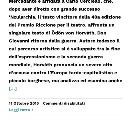
Mercadante è affidata a Carlo Cerciello, che,
dopo aver diretto con grande successo
‘Nzularchia, il testo vincitore della 48a edizione
del Premio Riccione per il teatro, affronta un
singolare testo di Ödön von Horváth, Don
Giovanni ritorna dalla guerra. Autore tedesco il
cui percorso artistico si è sviluppato tra la fine
dell’espressionismo e la seconda guerra
mondiale, Horvàth pronuncia un severo atto
d’accusa contro l’Europa tardo-capitalistica e
piccolo borghese, ma analizza ed esamina anche
[...]
su
11 Ottobre 2015
|
Commenti disabilitati
DON
Leggi tutto
GIOVANNI
RITORNA
DALLA