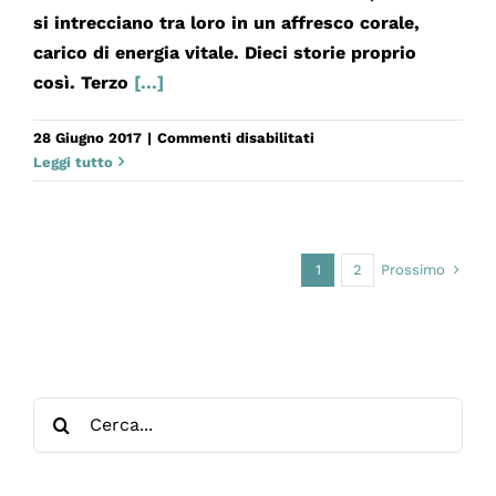
si intrecciano tra loro in un affresco corale,
carico di energia vitale. Dieci storie proprio
così. Terzo
[...]
su
28 Giugno 2017
|
Commenti disabilitati
DIECI
Leggi tutto
STORIE
PROPRIO
COSÌ.
TERZO
Prossimo
1
2
ATTO
Cerca
per: