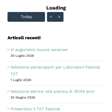
Loading - current view is
Loading
Skip Calendar
Today
<
>
Articoli recenti
Vi auguriamo buone vacanze!
30 Luglio 2026
Selezione partecipanti per Laboratori Festival
TXT
1 Luglio 2026
Selezione attrice: età scenica di 30/40 anni
25 Giugno 2026
Presentato il TXT Festival