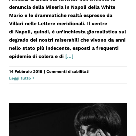
denuncia della Miseria in Napoli della White
Mario e le drammatiche realtà espresse da
Villari nelle Lettere meridionali. Il ventre
di Napoli, quindi, è un’inchiesta giornalistica sul
degrado dei nostri miserabili che vivono da anni
nello stato più indecente, esposti a frequenti
epidemie di colera e di
[...]
su
14 Febbraio 2018
|
Commenti disabilitati
IL
Leggi tutto
VENTRE
DI
NAPOLI
–
PRIMA
PARTE