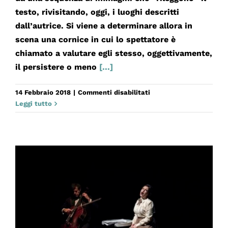
testo, rivisitando, oggi, i luoghi descritti
dall’autrice. Si viene a determinare allora in
scena una cornice in cui lo spettatore è
chiamato a valutare egli stesso, oggettivamente,
il persistere o meno
[...]
su
14 Febbraio 2018
|
Commenti disabilitati
IL
Leggi tutto
VENTRE
DI
NAPOLI
–
SECONDA
PARTE