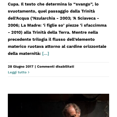
Cupa. Il testo che determina lo “svango”, lo
svuotamento, quel passaggio dalla Trinità
dell’Acqua (’Nzularchia - 2003; ’A Sciaveca -
2006; La Madre: ’i figlie so’ piezze ’i sfaccimma
- 2010) alla Trinità della Terra. Mentre nella
precedente trilogia il flusso dell’elemento
materico ruotava attorno al cardine orizzontale
della maternità:
[...]
su
28 Giugno 2017
|
Commenti disabilitati
LA
Leggi tutto
CUPA