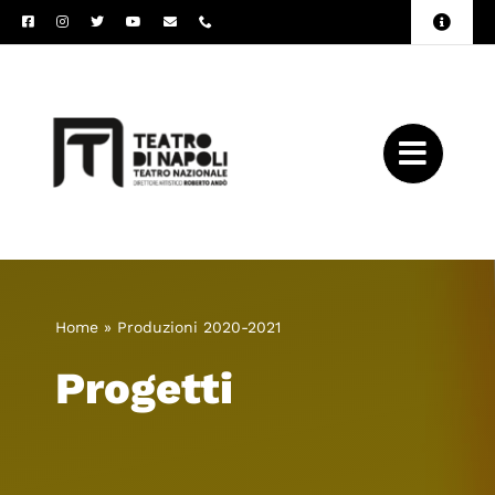
Salta
Toggle
al
Naviga
Amministrazione
contenuto
Trasparente
Archivio
Press
Home
»
Produzioni 2020-2021
Progetti