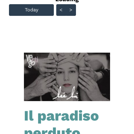
Skip Calendar
Today
<
>
Il paradiso
perduto.