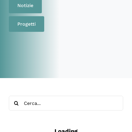
Notizie
Progetti
Cerca
per:
Loading - current view is
Loading