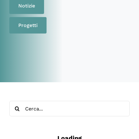
Notizie
Progetti
Cerca
per:
Loading - current view is
Loading