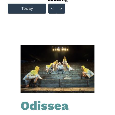
Skip Calendar
Today
<
>
Odissea