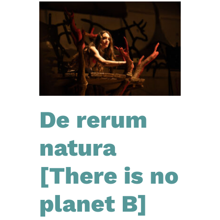
De rerum
natura
[There is no
planet B]