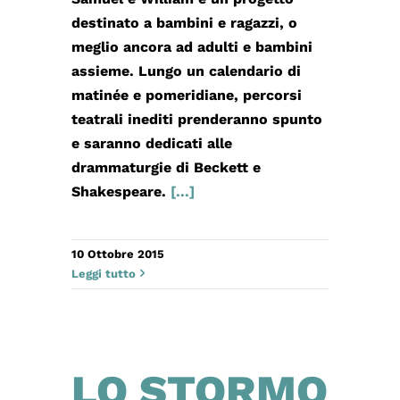
destinato a bambini e ragazzi, o
meglio ancora ad adulti e bambini
assieme. Lungo un calendario di
matinée e pomeridiane, percorsi
teatrali inediti prenderanno spunto
e saranno dedicati alle
drammaturgie di Beckett e
Shakespeare.
[...]
10 Ottobre 2015
Leggi tutto
LO STORMO