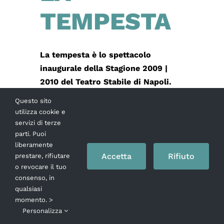
TEMPESTA
La tempesta è lo spettacolo
inaugurale della Stagione 2009 |
2010 del Teatro Stabile di Napoli.
Apertura che il direttore Andrea De
Questo sito
Rosa ha voluto al Teatro San
utilizza cookie e
Ferdinando per rimarcare, con
servizi di terze
parti. Puoi
orgoglio, il ritrovato ruolo della
liberamente
storica sala eduardiana
[...]
Accetta
Rifiuto
prestare, rifiutare
o revocare il tuo
consenso, in
10 Ottobre 2015
qualsiasi
Leggi tutto
momento. >
Personalizza