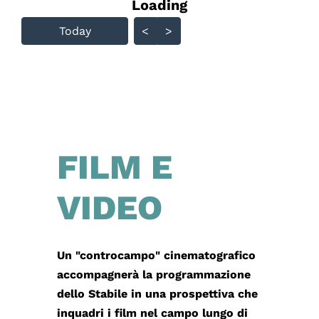
Loading - current view is
Loading
Skip Calendar
Today
<
>
FILM E
VIDEO
Un "controcampo" cinematografico
accompagnerà la programmazione
dello Stabile in una prospettiva che
inquadri i film nel campo lungo di