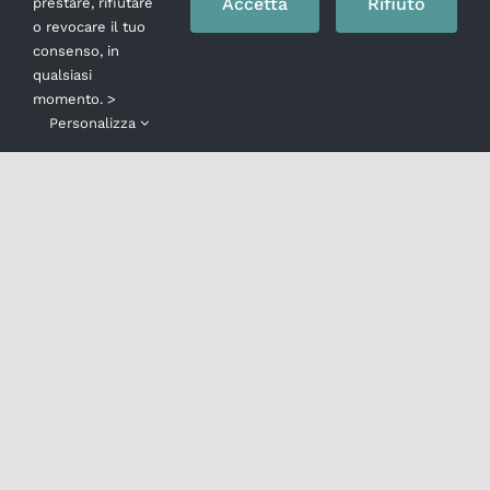
spettacolo LEAR, la storia in scena dal 20
Accetta
Rifiuto
prestare, rifiutare
o revocare il tuo
aprile al 1 maggio al Teatro Mercadante con
consenso, in
la regia e l’adattamento di Giuseppe
qualsiasi
Dipasquale nella traduzione di Masolino
momento. >
d’Amico Dopo il
[...]
Personalizza
14 Aprile 2016
Leggi tutto