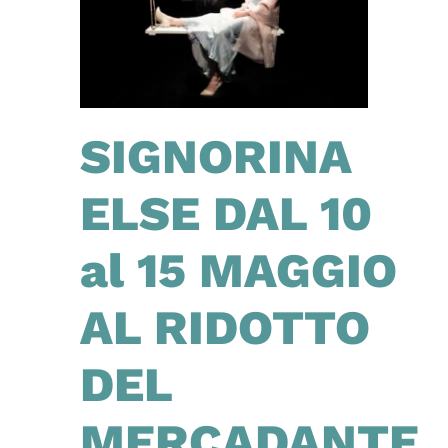
SIGNORINA
ELSE DAL 10
al 15 MAGGIO
AL RIDOTTO
DEL
MERCADANTE