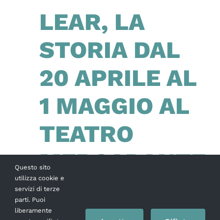
LEAR, LA
STORIA DAL
20 APRILE AL
1 MAGGIO AL
TEATRO
MERCADANTE
Questo sito
utilizza cookie e
servizi di terze
comunicato stampa Mariano Rigillo
parti. Puoi
interpreta Re Lear di Shakespeare nello
liberamente