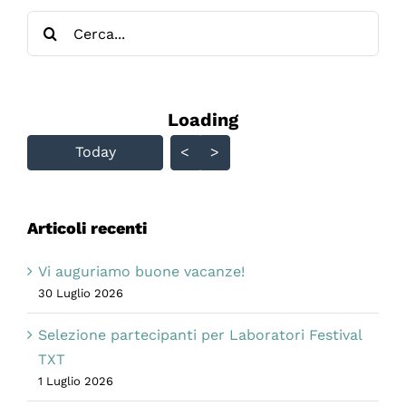
Cerca
per:
Loading - current view is
Loading
Skip Calendar
Today
<
>
Articoli recenti
Vi auguriamo buone vacanze!
30 Luglio 2026
Selezione partecipanti per Laboratori Festival
TXT
1 Luglio 2026