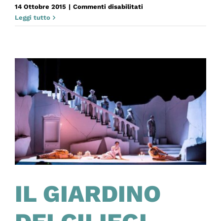
su
14 Ottobre 2015
|
Commenti disabilitati
IL
Leggi tutto
SINDACO
DEL
RIONE
SANITÀ
IL GIARDINO