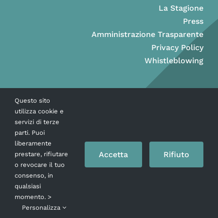
La Stagione
Press
Amministrazione Trasparente
Privacy Policy
Whistleblowing
Questo sito
utilizza cookie e
servizi di terze
parti. Puoi
liberamente
Accetta
Rifiuto
prestare, rifiutare
o revocare il tuo
consenso, in
Copyright © Ass. Teatro Stabile della Città di Napoli 2026
qualsiasi
momento. >
Personalizza