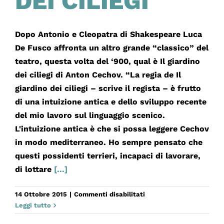
DEI CILIEGI
Dopo Antonio e Cleopatra di Shakespeare Luca
De Fusco affronta un altro grande “classico” del
teatro, questa volta del ‘900, qual è Il giardino
dei ciliegi di Anton Cechov. “La regia de Il
giardino dei ciliegi – scrive il regista – è frutto
di una intuizione antica e dello sviluppo recente
del mio lavoro sul linguaggio scenico.
L'intuizione antica è che si possa leggere Cechov
in modo mediterraneo. Ho sempre pensato che
questi possidenti terrieri, incapaci di lavorare,
di lottare
[...]
su
14 Ottobre 2015
|
Commenti disabilitati
IL
Leggi tutto
GIARDINO