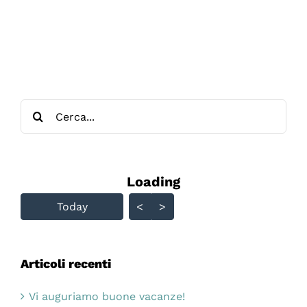
DEI
CILIEGI
Cerca
per:
Loading - current view is
Loading
Skip Calendar
Today
<
>
Articoli recenti
Vi auguriamo buone vacanze!