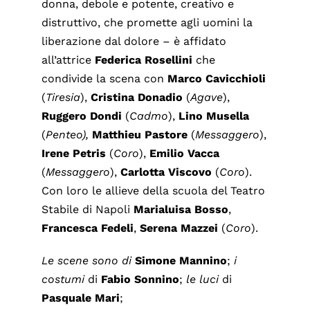
donna, debole e potente, creativo e
distruttivo, che promette agli uomini la
liberazione dal dolore – è affidato
all’attrice
Federica
Rosellini
che
condivide la scena con
Marco
Cavicchioli
(
Tiresia
),
Cristina
Donadio
(
Agave
),
Ruggero
Dondi
(
Cadmo
),
Lino
Musella
(
Penteo
),
Matthieu
Pastore
(
Messaggero
),
Irene
Petris
(
Coro
),
Emilio
Vacca
(
Messaggero
),
Carlotta
Viscovo
(
Coro
).
Con loro le allieve della scuola del Teatro
Stabile di Napoli
Marialuisa
Bosso
,
Francesca
Fedeli
,
Serena
Mazzei
(
Coro
).
Le scene sono di
Simone
Mannino
;
i
costumi
di
Fabio
Sonnino
;
le luci
di
Pasquale
Mari
;