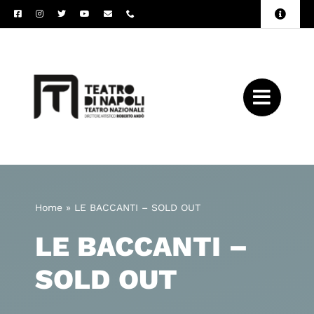
Salta
Toggle
al
Naviga
Amministrazione
contenuto
Trasparente
Archivio
Press
Home
»
LE BACCANTI – SOLD OUT
LE BACCANTI –
SOLD OUT