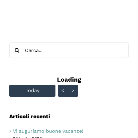
Cerca
per:
Loading - current view is
Loading
Skip Calendar
Today
<
>
Articoli recenti
Vi auguriamo buone vacanze!