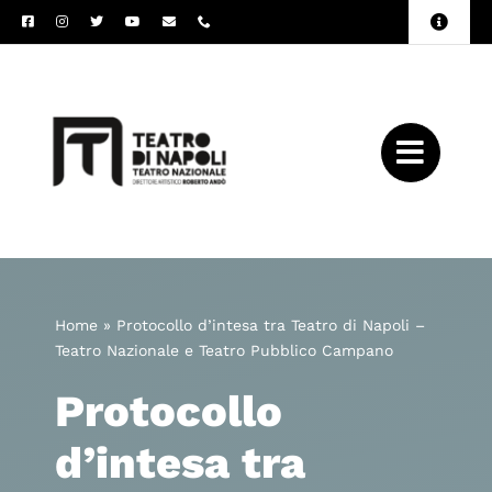
Salta
Toggle
al
Naviga
Amministrazione
contenuto
Trasparente
Archivio
Press
Home
»
Protocollo d’intesa tra Teatro di Napoli –
Teatro Nazionale e Teatro Pubblico Campano
Protocollo
d’intesa tra