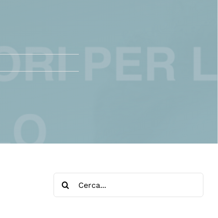
Cerca
per: