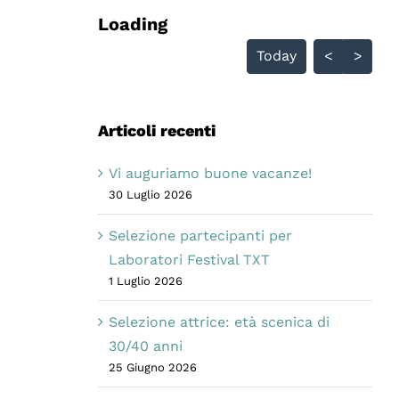
Loading - current view is dayGri
Loading
Skip Calendar
Today
<
>
Articoli recenti
Vi auguriamo buone vacanze!
30 Luglio 2026
Selezione partecipanti per
Laboratori Festival TXT
1 Luglio 2026
Selezione attrice: età scenica di
30/40 anni
25 Giugno 2026