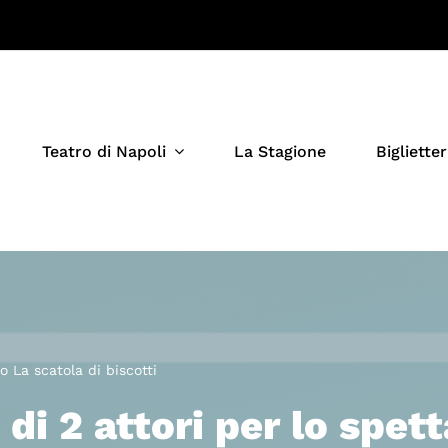
Teatro di Napoli
La Stagione
Biglietter
o La scatola di biscotti
di 2 attori per lo spet