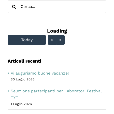
Cerca
per:
Loading - current view is
Loading
Skip Calendar
Today
<
>
Articoli recenti
Vi auguriamo buone vacanze!
30 Luglio 2026
Selezione partecipanti per Laboratori Festival
TXT
1 Luglio 2026