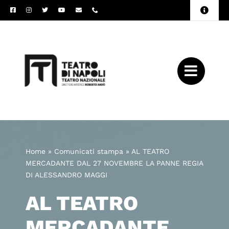
Salta
Toggle
al
Naviga
Amministrazione
contenuto
Trasparente
Archivio
Press
Home
»
Comunicati stampa
»
AL TEATRO
MERCADANTE DAL 27 NOVEMBRE LA PANNE REGIA
DI ALESSANDRO MAGGI
AL TEATRO
MERCADANTE