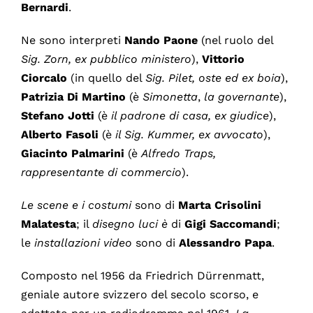
Bernardi
.
Ne sono interpreti
Nando Paone
(nel ruolo del
Sig. Zorn, ex pubblico ministero
),
Vittorio
Ciorcalo
(in quello del
Sig. Pilet, oste ed ex boia
),
Patrizia Di Martino
(è
Simonetta
,
la governante
),
Stefano Jotti
(è
il padrone di casa, ex giudice
),
Alberto Fasoli
(è
il
Sig. Kummer, ex avvocato
),
Giacinto
Palmarini
(è
Alfredo Traps,
rappresentante di commercio
).
Le scene e i costumi
sono di
Marta
Crisolini
Malatesta
; il
disegno luci
è
di
Gigi
Saccomandi
;
le
installazioni video
sono di
Alessandro
Papa
.
Composto nel 1956 da Friedrich Dürrenmatt,
geniale autore svizzero del secolo scorso, e