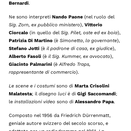
Bernardi
.
Ne sono interpreti
Nando Paone
(nel ruolo del
Sig. Zorn, ex pubblico ministero
),
Vittorio
Ciorcalo
(in quello del
Sig. Pilet, oste ed ex boia
),
Patrizia Di Martino
(è
Simonetta
,
la governante
),
Stefano Jotti
(è
il padrone di casa, ex giudice
),
Alberto Fasoli
(è
il
Sig. Kummer, ex avvocato
),
Giacinto
Palmarini
(è
Alfredo Traps,
rappresentante di commercio
).
Le scene e i costumi
sono di
Marta
Crisolini
Malatesta
; il
disegno luci
è
di
Gigi
Saccomandi
;
le
installazioni video
sono di
Alessandro
Papa
.
Composto nel 1956 da Friedrich Dürrenmatt,
geniale autore svizzero del secolo scorso, e