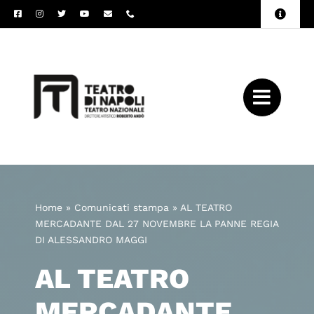
Salta
Toggle
al
Naviga
Amministrazione
contenuto
Trasparente
Archivio
Press
Home
»
Comunicati stampa
»
AL TEATRO
MERCADANTE DAL 27 NOVEMBRE LA PANNE REGIA
DI ALESSANDRO MAGGI
AL TEATRO
MERCADANTE