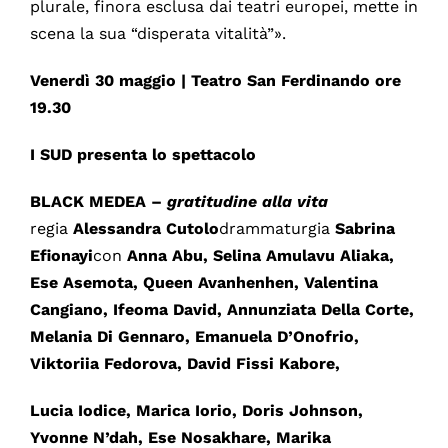
plurale, finora esclusa dai teatri europei, mette in
scena la sua “disperata vitalità”».
Venerdì 30 maggio | Teatro San Ferdinando ore
19.30
I SUD
presenta lo spettacolo
BLACK MEDEA –
gratitudine alla vita
regia
Alessandra Cutolo
drammaturgia
Sabrina
Efionayi
con
Anna Abu, Selina Amulavu Aliaka,
Ese Asemota, Queen Avanhenhen, Valentina
Cangiano, Ifeoma David, Annunziata Della Corte,
Melania Di Gennaro, Emanuela D’Onofrio,
Viktoriia Fedorova, David Fissi Kabore,
Lucia Iodice, Marica Iorio, Doris Johnson,
Yvonne N’dah, Ese Nosakhare, Marika