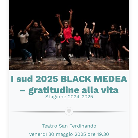
I sud 2025 BLACK MEDEA
– gratitudine alla vita
Stagione 2024-2025
Teatro San Ferdinando
venerdì 30 maggio 2025 ore 19.30