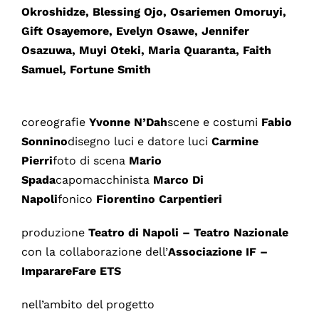
Okroshidze, Blessing Ojo, Osariemen Omoruyi,
Gift Osayemore, Evelyn Osawe, Jennifer
Osazuwa, Muyi Oteki, Maria Quaranta, Faith
Samuel, Fortune Smith
coreografie
Yvonne N’Dah
scene e costumi
Fabio
Sonnino
disegno luci e datore luci
Carmine
Pierri
foto di scena
Mario
Spada
capomacchinista
Marco Di
Napoli
fonico
Fiorentino Carpentieri
produzione
Teatro di Napoli – Teatro Nazionale
con la collaborazione dell’
Associazione IF –
ImparareFare ETS
nell’ambito del progetto