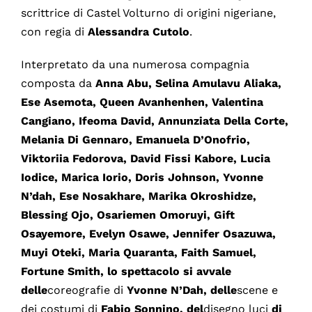
scrittrice di Castel Volturno di origini nigeriane,
con regia di
Alessandra Cutolo
.
Interpretato da una numerosa compagnia
composta da
Anna Abu, Selina Amulavu Aliaka,
Ese Asemota, Queen Avanhenhen, Valentina
Cangiano, Ifeoma David, Annunziata Della Corte,
Melania Di Gennaro, Emanuela D’Onofrio,
Viktoriia Fedorova, David Fissi Kabore, Lucia
Iodice, Marica Iorio, Doris Johnson, Yvonne
N’dah, Ese Nosakhare, Marika Okroshidze,
Blessing Ojo, Osariemen Omoruyi, Gift
Osayemore, Evelyn Osawe, Jennifer Osazuwa,
Muyi Oteki, Maria Quaranta, Faith Samuel,
Fortune Smith,
lo spettacolo si avvale
delle
coreografie di
Yvonne N’Dah,
delle
scene e
dei costumi di
Fabio Sonnino
,
del
disegno luci
di