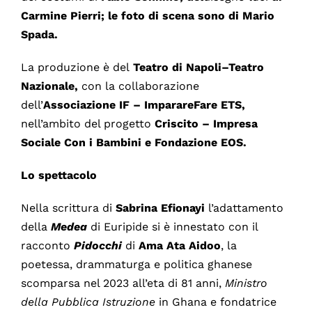
Carmine Pierri;
le foto di scena sono di
Mario
Spada.
La produzione è del
Teatro di Napoli–Teatro
Nazionale
,
con la collaborazione
dell’
Associazione IF – ImparareFare ETS,
nell’ambito del progetto
Criscito – Impresa
Sociale Con i Bambini
e
Fondazione EOS.
Lo spettacolo
Nella scrittura di
Sabrina Efionayi
l’adattamento
della
Medea
di Euripide si è innestato con il
racconto
Pidocchi
di
Ama Ata Aidoo
, la
poetessa, drammaturga e politica ghanese
scomparsa nel 2023 all’eta di 81 anni,
Ministro
della Pubblica Istruzione
in Ghana e fondatrice