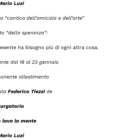
Mario
Luzi
la “cantica dell’amicizia e dell’arte”
to “della speranza”:
resente ha bisogno più di ogni altra cosa.
nte dal 18 al 23 gennaio
ponente allestimento
ista
Federico
Tiezzi
de
Purgatori
o
e lava la mente
Mario
Luzi