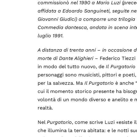
commissionò nel 1990 a Mario Luzi (precedu
affidata a Edoardo Sanguineti, seguite ne
Giovanni Giudici) a comporre una trilogia 
Commedia dantesca, andata in scena integr
luglio 1991.
A distanza di trenta anni – in occasione
d
morte di Dante Alighieri –
Federico Tiezzi 
in modo del tutto nuovo, de
Il
Purgatorio
personaggi sono musicisti, pittori e poeti, 
per la salvezza. Ma
Il Purgatorio
è anche “
cui il momento storico presente ha bisogn
volontà di un mondo diverso e anelito e 
realtà.
Nel
Purgatorio
, come scrive Luzi «esiste 
che illumina la terra abitata: e le notti s