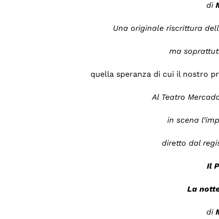
di
Una originale riscrittura del
ma soprattut
quella speranza di cui il nostro p
Al Teatro Mercada
in scena l’im
diretto dal reg
Il 
La nott
di