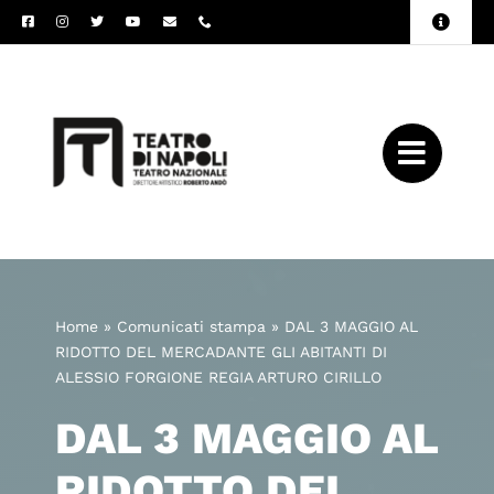
Salta
Toggle
al
Naviga
Amministrazione
contenuto
Trasparente
Archivio
Press
Home
»
Comunicati stampa
»
DAL 3 MAGGIO AL
RIDOTTO DEL MERCADANTE GLI ABITANTI DI
ALESSIO FORGIONE REGIA ARTURO CIRILLO
DAL 3 MAGGIO AL
RIDOTTO DEL