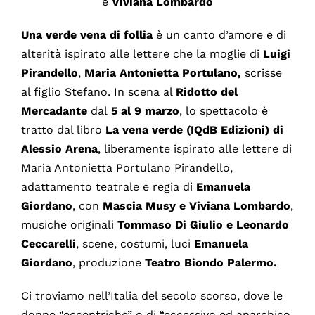
e
Viviana Lombardo
Una verde vena di follia
è un canto d’amore e di
alterità ispirato alle lettere che la moglie di
Luigi
Pirandello
,
Maria Antonietta Portulano,
scrisse
al figlio Stefano. In scena al
Ridotto del
Mercadante
dal
5 al 9 marzo
, lo spettacolo è
tratto dal libro
La vena verde (IQdB Edizioni) di
Alessio Arena
, liberamente ispirato alle lettere di
Maria Antonietta Portulano Pirandello,
adattamento teatrale e regia di
Emanuela
Giordano
, con
Mascia Musy e Viviana Lombardo
,
musiche originali
Tommaso Di Giulio e Leonardo
Ceccarelli
, scene, costumi, luci
Emanuela
Giordano
, produzione
Teatro Biondo Palermo.
Ci troviamo nell’Italia del secolo scorso, dove le
donne “eccentriche” o di “eccessivo ed anarchico