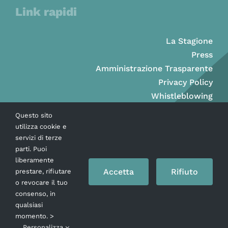
Link rapidi
La Stagione
Press
Amministrazione Trasparente
Privacy Policy
Whistleblowing
Questo sito
utilizza cookie e
servizi di terze
parti. Puoi
liberamente
Accetta
Rifiuto
prestare, rifiutare
o revocare il tuo
consenso, in
qualsiasi
momento. >
Copyright © Ass. Teatro Stabile della Città di Napoli 2026
Personalizza