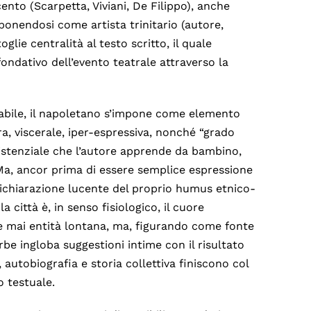
nto (Scarpetta, Viviani, De Filippo), anche
onendosi come artista trinitario (autore,
glie centralità al testo scritto, il quale
ndativo dell’evento teatrale attraverso la
nabile, il napoletano s’impone come elemento
a, viscerale, iper-espressiva, nonché “grado
sistenziale che l’autore apprende da bambino,
. Ma, ancor prima di essere semplice espressione
dichiarazione lucente del proprio humus etnico-
 città è, in senso fisiologico, il cuore
e mai entità lontana, ma, figurando come fonte
rbe ingloba suggestioni intime con il risultato
autobiografia e storia collettiva finiscono col
o testuale.