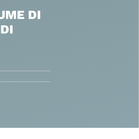
UME DI
DI