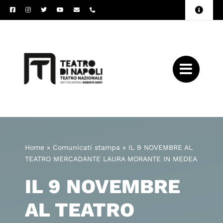
Salta
Toggle
al
Naviga
Amministrazione
contenuto
Trasparente
Archivio
Press
Home
»
Comunicati stampa
»
IL 9 NOVEMBRE AL
TEATRO MERCADANTE LAURA MORANTE IN MEDEA
IL 9 NOVEMBRE
AL TEATRO