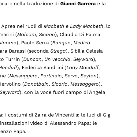
peare nella traduzione di
Gianni
Garrera
e la
 Aprea nei ruoli di
Macbeth
e
Lady
Macbeth
, lo
marini (
Malcom
,
Sicario
), Claudio Di Palma
tiluomo
), Paolo Serra (
Banquo
,
Medico
iara Barassi (seconda
Strega
), Sibilia Celesia
zo Turrin (
Duncan
,
Un
vecchio
,
Seyward
),
Macduff
), Federica Sandrini (
Lady
Macduff
,
one (
Messaggero
,
Portinaio
,
Servo
,
Seyton
),
Iervolino (
Donalbain
,
Sicario
,
Messaggero
),
Seyward
), con la voce fuori campo di Angela
 i costumi di Zaira de Vincentiis; le luci di Gigi
nstallazioni video di Alessandro Papa; le
renzo Papa.