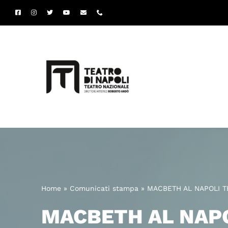
Salta
al
contenuto
Home
»
Comunicati stampa
»
MACBETH AL NAPOLI T
MACBETH AL NAPOL