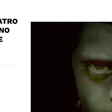
ATRO
GNO
E