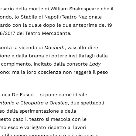
rsario della morte di William Shakespeare che il
mondo, lo Stabile di Napoli/Teatro Nazionale
Bardo con la quale dopo le due anteprime del 19
016/2017 del Teatro Mercadante.
cconta la vicenda di
Macbeth
, vassallo di
re
one e dalla brama di potere instillatagli dalla
 a compimento, incitato dalla consorte
Lady
 trono: ma la loro coscienza non reggerà il peso
 Luca De Fusco – si pone come ideale
ntonio e Cleopatra
e
Orestea
, due spettacoli
so della sperimentazione e della
esto caso il teatro si mescola con le
plesso e variegato rispetto ai lavori
o stile meno monumentale e più visionario