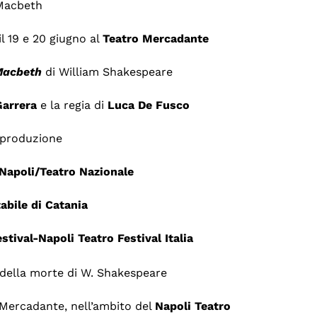
Macbeth
il 19 e 20 giugno al
Teatro
Mercadante
acbeth
di William Shakespeare
Garrera
e la regia di
Luca
De
Fusco
produzione
 Napoli/Teatro Nazionale
abile di Catania
tival-Napoli Teatro Festival Italia
 della morte di W. Shakespeare
o Mercadante, nell’ambito del
Napoli
Teatro