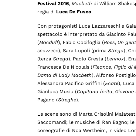
Festival
2016
,
Macbeth
di William Shakes
regia di
Luca
De
Fusco
.
Con protagonisti Luca Lazzareschi e Gaia
spettacolo è interpretato da Giacinto Pal
(
Macduff
), Fabio Cocifoglia (
Ross
,
Un
gen
scozzese
), Sara Lupoli (prima
Strega
), Ch
(terza
Strega
), Paolo Cresta (
Lennox
), En
Francesca De Nicolais (
Fleance
,
Figlio
di
Dama
di
Lady
Macbeth
), Alfonso Postigli
Alessandra Pacifico Griffini (
Ecate
), Luca 
Gianluca Musiu (
Capitano
ferito
,
Giovane
Pagano (
Streghe
).
Le scene sono di Marta Crisolini Malatesta;
Saccomandi; le musiche di Ran Bagno; le i
coreografie di Noa Wertheim, in video Lo