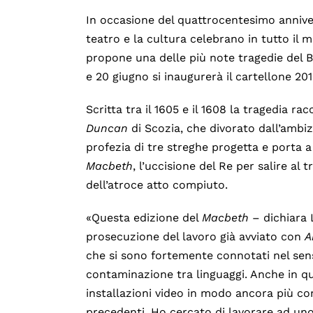
In occasione del quattrocentesimo annive
teatro e la cultura celebrano in tutto il 
propone una delle più note tragedie del 
e 20 giugno si inaugurerà il cartellone 2
Scritta tra il 1605 e il 1608 la tragedia ra
Duncan
di Scozia, che divorato dall’ambizi
profezia di tre streghe progetta e porta
Macbeth
, l’uccisione del Re per salire al
dell’atroce atto compiuto.
«Questa edizione del
Macbeth
– dichiara
prosecuzione del lavoro già avviato con
A
che si sono fortemente connotati nel sen
contaminazione tra linguaggi. Anche in qu
installazioni video in modo ancora più com
precedenti. Ho cercato di lavorare ad un