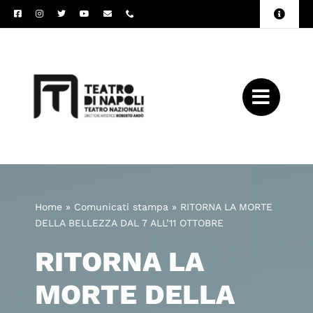
Salta
Toggle
al
Naviga
Amministrazione
contenuto
Trasparente
Archivio
Press
Home
»
Comunicati stampa
»
RITORNA LA MORTE
DELLA BELLEZZA DAL 7 ALL’11 OTTOBRE
RITORNA LA
MORTE DELLA