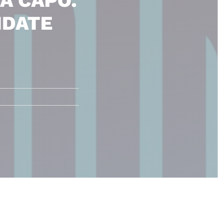
A CAPO.
UIDATE