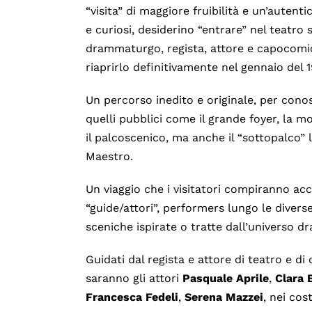
“visita” di maggiore fruibilità e un’autenti
e curiosi, desiderino “entrare” nel teatro 
drammaturgo, regista, attore e capocomic
riaprirlo definitivamente nel gennaio del 
Un percorso inedito e originale, per conos
quelli pubblici come il grande foyer, la m
il palcoscenico, ma anche il “sottopalco” 
Maestro.
Un viaggio che i visitatori compiranno ac
“guide/attori”, performers lungo le diverse
sceniche ispirate o tratte dall’universo 
Guidati dal regista e attore di teatro e d
saranno gli attori
Pasquale
Aprile
,
Clara
Francesca
Fedeli
,
Serena
Mazzei
, nei cos