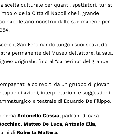
ca scelta culturale per quanti, spettatori, turisti
simbolo della Città di Napoli che il grande
o napoletano ricostruì dalle sue macerie per
1954.
cere il San Ferdinando lungo i suoi spazi, da
ostra permanente del Museo dell’attore, la sala,
ligneo originale, fino al “camerino” del grande
compagnati e coinvolti da un gruppo di giovani
 tappe di azioni, interpretazioni e suggestioni
drammaturgico e teatrale di Eduardo De Filippo.
i cinema
Antonello
Cossia
, padroni di casa
Bocchino
,
Matteo
De
Luca
,
Antonio
Elia
,
tumi di
Roberta Mattera
.