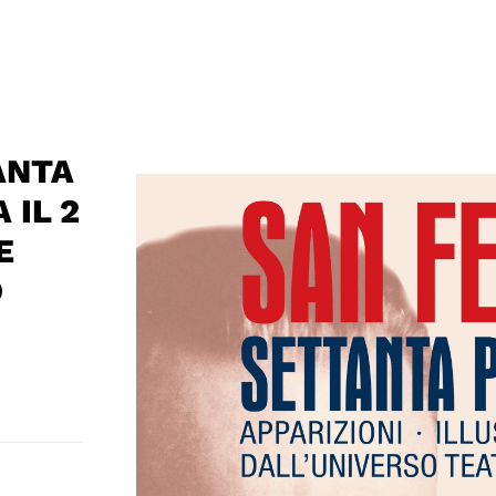
ANTA
 IL 2
E
O