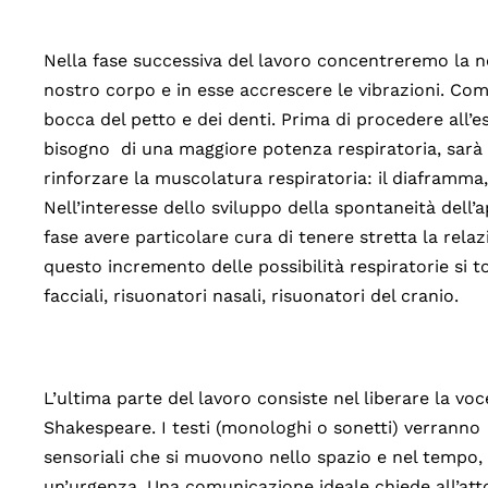
Nella fase successiva del lavoro concentreremo la no
nostro corpo e in esse accrescere le vibrazioni. Co
bocca del petto e dei denti. Prima di procedere all’
bisogno di una maggiore potenza respiratoria, sarà 
rinforzare la muscolatura respiratoria: il diaframma, 
Nell’interesse dello sviluppo della spontaneità dell
fase avere particolare cura di tenere stretta la rela
questo incremento delle possibilità respiratorie si t
facciali, risuonatori nasali, risuonatori del cranio.
L’ultima parte del lavoro consiste nel liberare la voce
Shakespeare. I testi (monologhi o sonetti) verranno
sensoriali che si muovono nello spazio e nel tempo,
un’urgenza. Una comunicazione ideale chiede all’att