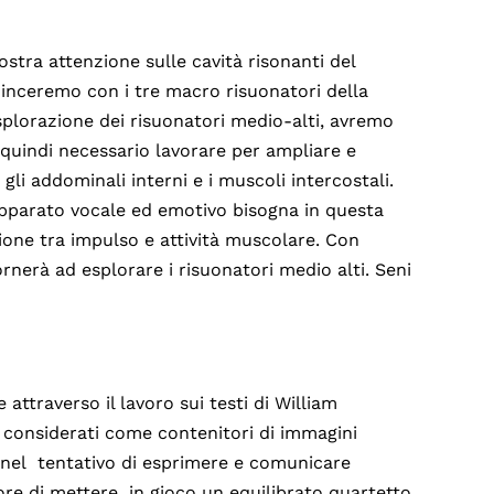
stra attenzione sulle cavità risonanti del
minceremo con i tre macro risuonatori della
esplorazione dei risuonatori medio-alti, avremo
quindi necessario lavorare per ampliare e
gli addominali interni e i muscoli intercostali.
’apparato vocale ed emotivo bisogna in questa
zione tra impulso e attività muscolare. Con
ornerà ad esplorare i risuonatori medio alti. Seni
 attraverso il lavoro sui testi di William
 considerati come contenitori di immagini
 nel tentativo di esprimere e comunicare
ore di mettere in gioco un equilibrato quartetto