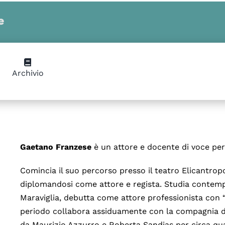
e
Archivio
Gaetano Franzese
è un attore e docente di voce per
Comincia il suo percorso presso il teatro Elicantrop
diplomandosi come attore e regista. Studia cont
Maraviglia, debutta come attore professionista con 
periodo collabora assiduamente con la compagnia di
da Maurizio Azzurro e Roberta Sandias per circa quatt