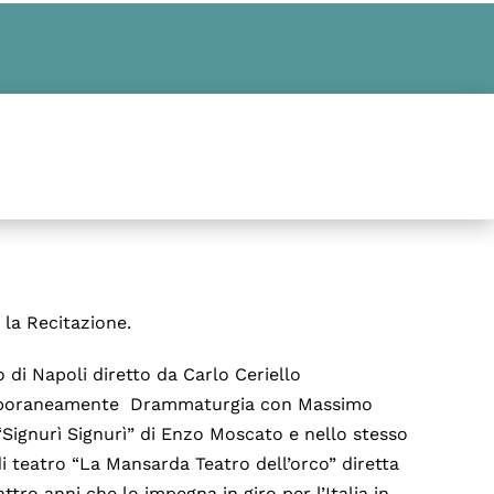
 la Recitazione.
o di Napoli diretto da Carlo Ceriello
emporaneamente Drammaturgia con Massimo
“Signurì Signurì” di Enzo Moscato e nello stesso
 teatro “La Mansarda Teatro dell’orco” diretta
ro anni che lo impegna in giro per l’Italia in