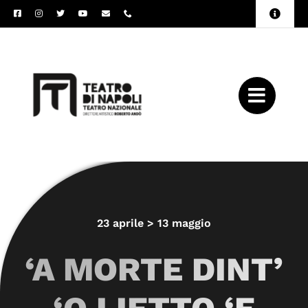
Salta
Toggle
al
Naviga
Amministrazione
contenuto
Trasparente
Archivio
Press
23 aprile > 13 maggio
‘A MORTE DINT’