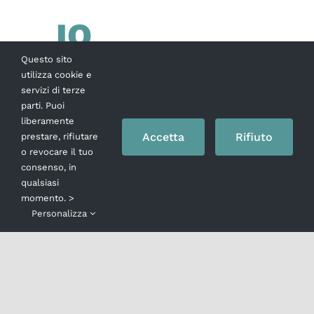
IO
Questo sito
CLITEMNESTRA
utilizza cookie e
servizi di terze
IL VERDETTO
parti. Puoi
liberamente
Accetta
Rifiuto
prestare, rifiutare
o revocare il tuo
Dopo il filmato sul palco entra Clitemnestra e 
consenso, in
rivolge al pubblico come ai giurati di un’aula d
qualsiasi
momento. >
tribunale: “signori della corte”…lei è la moglie
Personalizza
quarantenne di un boss napoletano il cui
prestigio è decaduto in città dopo che lui,
[...]
9 Novembre 2015
Leggi tutto