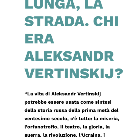
LUNGA, LA
STRADA. CHI
ERA
ALEKSANDR
VERTINSKIJ?
“La vita di Aleksandr Vertinskij
potrebbe essere usata come sintesi
della storia russa della prima metà del
ventesimo secolo, c’è tutto: la miseria,
l’orfanotrofio, il teatro, la gloria, la
guerra, la rivoluzione, l’Ucraina, i