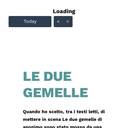
Loading - current view is
Loading
Skip Calendar
Today
<
>
LE DUE
GEMELLE
Quando ho scelto, tra i testi letti, di
mettere in scena Le due gemelle di
anonimo sono stato mosso da una