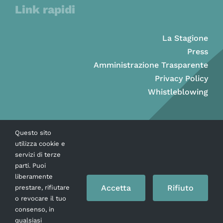
Link rapidi
La Stagione
Press
Amministrazione Trasparente
Privacy Policy
Whistleblowing
Questo sito
utilizza cookie e
servizi di terze
parti. Puoi
liberamente
Accetta
Rifiuto
prestare, rifiutare
o revocare il tuo
consenso, in
Copyright © Ass. Teatro Stabile della Città di Napoli 2026
qualsiasi