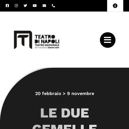
Salta
Toggle
al
Naviga
Amministrazione
contenuto
Trasparente
Archivio
Press
20 febbraio > 9 novembre
LE DUE