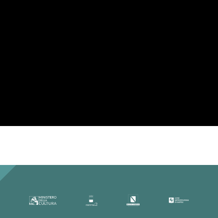
Ho letto la Privacy Policy ed
accetto
Per la tua privacy YouTube necessita di
una tua approvazione prima di essere
caricato. Per maggiori informazioni
consulta la nostra
Privacy Policy
.
Ho letto la Privacy Policy ed
accetto