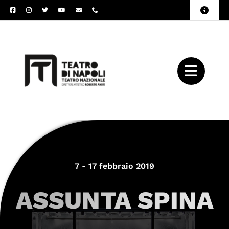
Salta
Toggle
al
Naviga
Amministrazione
contenuto
Trasparente
Archivio
Press
7 - 17 febbraio 2019
ASSUNTA SPINA