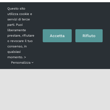
APRILE SCENE
Questo sito
utilizza cookie e
DA UN
servizi di terze
parti. Puoi
liberamente
MATRIMONIO
Accetta
Rifiuto
prestare, rifiutare
o revocare il tuo
REGIA ANDREI
consenso, in
qualsiasi
momento. >
KONCHALOVSK
Personalizza
comunicato stampa Dal 3 al 14 aprile al Teatr
Mercadante SCENE DA UN MATRIMONIO di Ing
Bergman nella messa in scena del regista russ
Andrei Konchalovsky con protagonisti Julia
Vysotskaya e Federico Vanni Dopo il felice