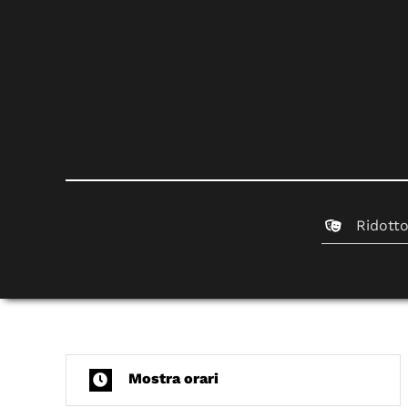
Ridott
Mostra orari