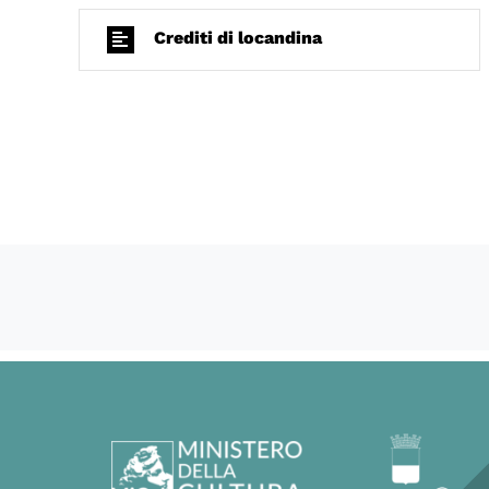
Crediti di locandina
60156