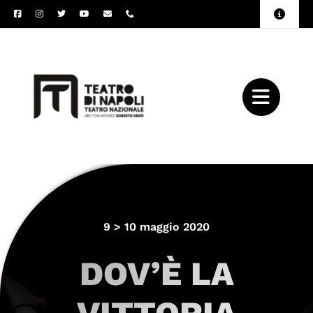
Salta
Toggle
al
Naviga
Amministrazione
contenuto
Trasparente
Archivio
Press
9 > 10 maggio 2020
DOV’È LA