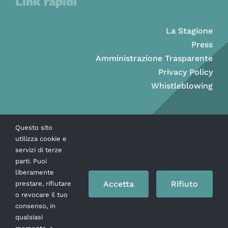
Link rapidi
La Stagione
Press
Amministrazione Trasparente
Privacy Policy
Whistleblowing
Questo sito
utilizza cookie e
servizi di terze
parti. Puoi
liberamente
Accetta
Rifiuto
prestare, rifiutare
o revocare il tuo
consenso, in
Copyright © Ass. Teatro Stabile della Città di Napoli 2026
qualsiasi